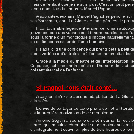
mais de l'enfant que je ne suis plus. C'est un petit per
fondu dans l'air du temps. » Marcel Pagnol.
A soixante-deux ans, Marcel Pagnol se penche sur 
ses Souvenirs, dont La Gloire de mon père est le prem
Incontournable légende littéraire, ce roman autobi
jouvence, ode aux vacances et tendre manifeste de l’ar
sous la forme d’un monologue s’impose naturellement, t
de ce fin connaisseur de l’âme humaine.
Il s’agit ici d’une confidence qui prend petit à petit 
des « veillées » d’autrefois, où l’on se transmettait les 
Grâce à la magie du théâtre et de l’interprétation, 
Ce passé, sublimé par la poésie et l’humour de l’auteur,
présent éternel de l’enfance…
Si Pagnol nous était conté…
A ce jour, il n’existe aucune adaptation de La Gloi
à la scène.
L’envie de partager ce texte phare de notre littérat
est la première motivation de ce monologue.
Antoine Séguin a souhaité dire et incarner le récit 
heure, qui en suit la chronologie et en maintient l’arch
dit intégralement couvrirait plus de trois heures de t