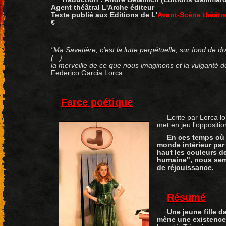
Agent théâtral L'Arche éditeur
Texte publié aux Editions de L'
Avant-Scène théâtr
€
"Ma Savetière, c'est la lutte perpétuelle, sur fond de d
(...)
la merveille de ce que nous imaginons et la vulgarité d
Federico Garcia Lorca
Farce poétique
Ecrite par Lorca l
met en jeu l'opposition
En ces temps où l
monde intérieur par
haut les couleurs d
humaine", nous sem
de réjouissance.
Résumé
Une jeune fille d
mène une existence 