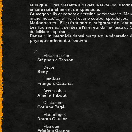
Musique :
Très présente à travers le texte (sous forme 
émane naturellement du spectacle.
Grimages :
Ils apportent à certains personnages (Mons
marionnettes"...) un relief et une couleur spécifiques.
Marionnettes :
Elles
font partie intégrante de l'acti
Les figurines sont peintes à l'intérieur du manteau du Sa
du folklore populaire.
Danse :
Un intermède dansé marquant la séparation des
physique inhérent à l'oeuvre.
Mise en scène
Stéphanie Tesson
Décor
Bony
Lumières
François Cabanat
Accessoires
Amélie Tribout
Costumes
Corinne Pagé
Maquillages
Dorota Okulicz
Musique
Frédéric Ozanne