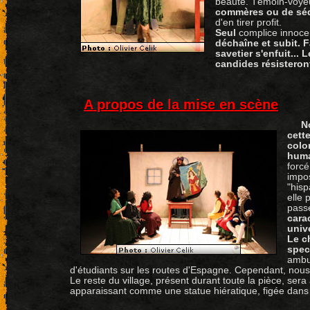
beauté. Témoin-voyeur
commères ou de séduc
d'en tirer profit.
Seul
complice innocen
déchaîne et subit. 
savetier s'enfuit... 
candides résisteront
A propos de la mise en scène
N
cett
colo
hum
forcé
impo
"hisp
elle 
pass
cara
univ
Le c
spec
ambu
d'étudiants sur les routes d'Espagne. Cependant, nous 
Le reste du village, présent durant toute la pièce, se
apparaissant comme une statue hiératique, figée dans 