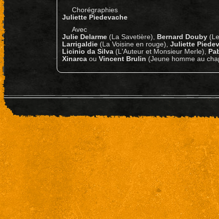
Chorégraphies
Juliette Piedevache
Avec
Julie Delarme
(La Savetière),
Bernard Douby
(Le
Larrigaldie
(La Voisine en rouge),
Juliette Pied
Licinio da Silva
(L'Auteur et Monsieur Merle),
Pa
Xinarca
ou
Vincent Brulin
(Jeune homme au chap