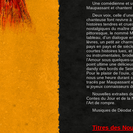
Une comédienne et un
Maupassant et chantent 
Deux voix, celle d’un
chanteuse font revivre à
histoires tendres et crues
nostalgiques du maître d
pittoresque, le nommé 
tableau, d’un dialogue e
lèvres, un petit air char
pays en pays et de siècle
courtes histoires lues, e
ou instrumentales, broden
l’Amour sous quelques-
point ultime une délicie
dandy des bords de Seine
Pour le plaisir de l’ouïe,
nous une heure durant s
tracés par Maupassant et
si joyeux connaisseurs 
Nouvelles extraites 
Contes du Jour et de la N
l’Art de rompre.
Musiques de Déodat d
Titres des Nou