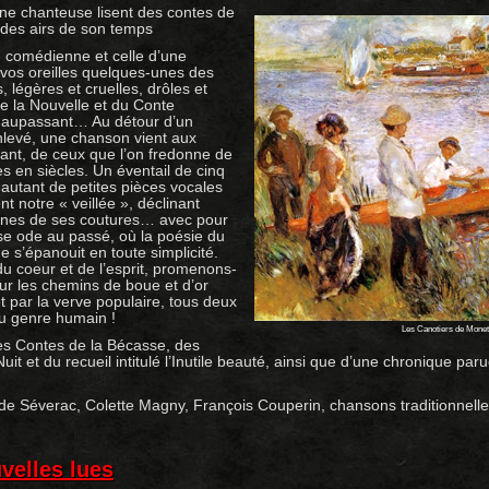
e chanteuse lisent des contes de
des airs de son temps
e comédienne et celle d’une
 vos oreilles quelques-unes des
, légères et cruelles, drôles et
e la Nouvelle et du Conte
Maupassant… Au détour d’un
nlevé, une chanson vient aux
mant, de ceux que l’on fredonne de
s en siècles. Un éventail de cinq
t autant de petites pièces vocales
t notre « veillée », déclinant
unes de ses coutures… avec pour
use ode au passé, où la poésie du
 s’épanouit en toute simplicité.
 du coeur et de l’esprit, promenons-
ur les chemins de boue et d’or
 par la verve populaire, tous deux
du genre humain !
Les Canotiers de Monet
des Contes de la Bécasse, des
uit et du recueil intitulé l’Inutile beauté, ainsi que d’une chronique pa
e Séverac, Colette Magny, François Couperin, chansons traditionnell
velles lues