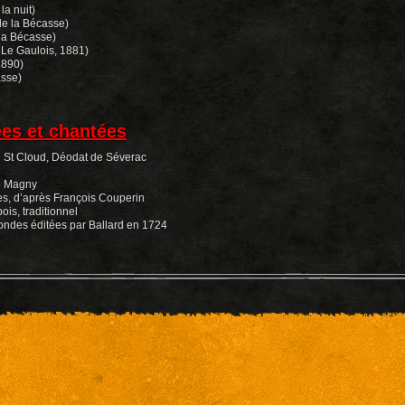
la nuit)
e la Bécasse)
la Bécasse)
 Le Gaulois, 1881)
1890)
asse)
es et chantées
e St Cloud, Déodat de Séverac
e Magny
es, d’après François Couperin
ois, traditionnel
ndes éditées par Ballard en 1724