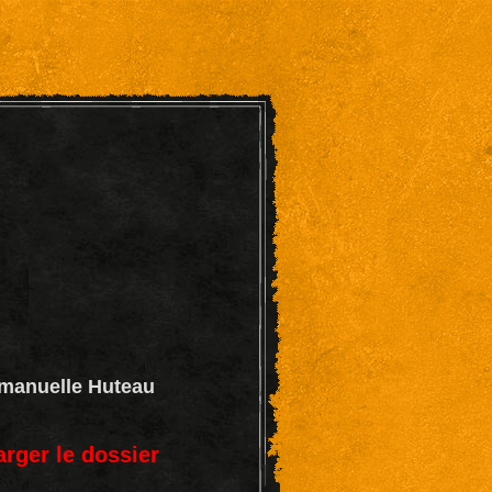
mmanuelle Huteau
rger le dossier