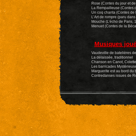
Rose (Contes du jour et de 
La Rempailleuse (Contes d
Un coq chanta (Contes de 
L’Art de rompre (paru dans
Mouche (L’écho de Paris, 
Menuet (Contes de la Béc
Musiques joué
Vaudeville de batelières d
La délaissée, traditionnel
Chanson en Canot, Colett
Les barricades Mystérieus
Marguerite est au bord du b
Contredanses issues de Ro