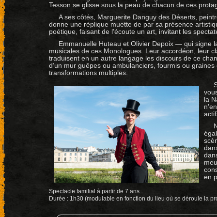
Tesson se glisse sous la peau de chacun de ces prota
A ses côtés, Marguerite Danguy des Déserts, pein
donne une réplique muette de par sa présence artistiqu
poétique, faisant de l’écoute un art, invitant les spec
Emmanuelle Huteau et Olivier Depoix — qui signe l
musicales de ces Monologues. Leur accordéon, leur cla
traduisent en un autre langage les discours de ce cham
d’un mur guêpes ou ambulanciers, fourmis ou graines d
transformations multiples.
S
vous
la N
n’en
actif
N
égal
scèn
dans
dans
meub
cons
en 
Spectacle familial à partir de 7 ans.
Durée : 1h30 (modulable en fonction du lieu où se déroule la p