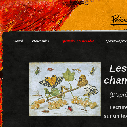
Accueil
Présentation
Spectacles-promenades
Spectacles préc
Les
cha
(D'apr
Lectur
sur un te