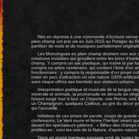
Nés en réponse à une commande d’écriture venue 
plein champ ont pris vie en Juin 2015 au Potager du Roi
partition de mots et de musiques parfaitement originale
Les Monologues en plein champ donnent voix aux m
créatures invisibles qui grouillent entre les brins d’her
champ. Y compris un sac plastique, qui traîne là par ha
compris un arbre centenaire, qui contient l’âme d’un a
fonctionnaire ; y compris la responsable d’un projet cult
créer un parc d’attraction où une nature 100% artificiel
sans risque offrira ses bienfaits aux visiteurs urbains.
Interprétation poétique et musicale de la langue vég
minérale et animale, la promenade se déroule en vingt
faisant surgir tour à tour un Cloporte, une Ronce, un
un Champignon, quelques Cailloux, au gré du décor pr
qui l’accueille…
Initiateur de ces prises de parole, coups de gueule 
confessions, Le Vent ouvre et ferme l’herbier vivant qui
devant les spectateurs-pèlerins : « Bêtes des champs
profitez-en : voici les voix de la Nature, d’après nature 
Dans un grand manteau-paysage orné de toutes les